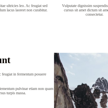
tae ultricies leo. Ac feugiat sed
Vulputate dignissim suspendiss
ulum lacus laoreet non curabitur.
cursus sit amet dictum sit am
consectetur.
unt
nec feugiat in fermentum posuere
 elementum pulvinar etiam non quam
rsus turpis massa.