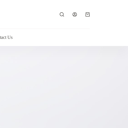
Shopping
cart
tact Us